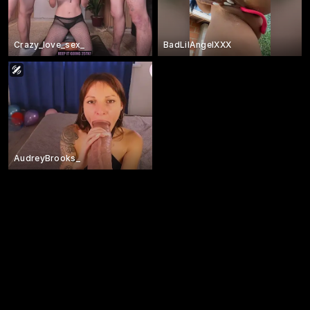
Crazy_love_sex_
BadLilAngelXXX
AudreyBrooks_