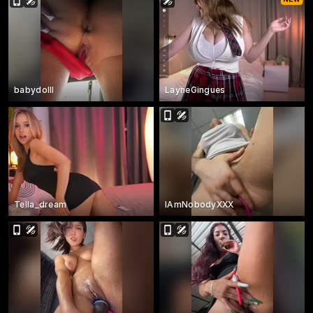
babydolll
LayneGingues
Tella_dream
IAmNobodyXXX