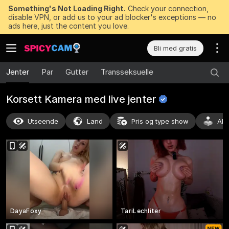
Something's Not Loading Right.
Check your connection,
disable VPN, or add us to your ad blocker's exceptions — no
ads here, just the content you love.
Bli med gratis
Jenter
Par
Gutter
Transseksuelle
Korsett Kamera med live
jenter
Utseende
Land
Pris og type show
Akt
DayaFoxy
TariLechliter