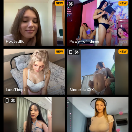
HootedIlk
Power_of_three_
LunaTimpt
SinderelaXXX