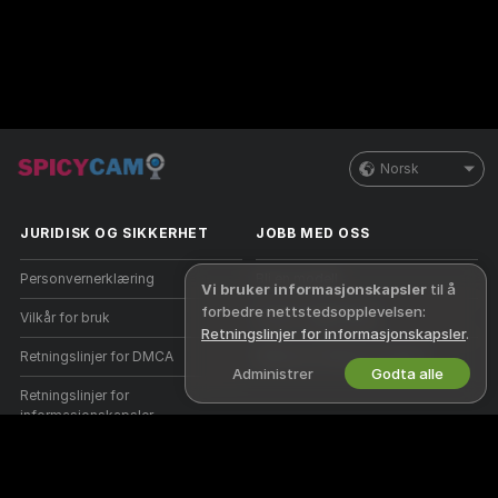
Norsk
JURIDISK OG SIKKERHET
JOBB MED OSS
Personvernerklæring
Bli en modell
Vi bruker informasjonskapsler
til å
forbedre nettstedsopplevelsen:
Vilkår for bruk
Studio-registrering
Retningslinjer for informasjonskapsler
.
Retningslinjer for DMCA
Webcam Affiliate-program
Administrer
Godta alle
Retningslinjer for
informasjonskapsler
Guide til foreldrekontroll
Hjelp mot slaveri