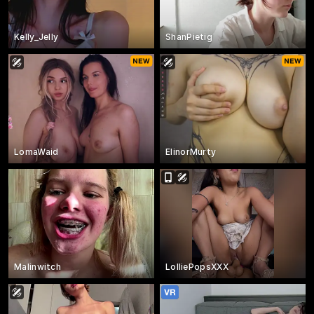
Kelly_Jelly
ShanPietig
LomaWaid
ElinorMurty
Malinwitch
LolliePopsXXX