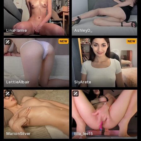
LinaFlamie
AshleyD_
LettieAlbair
SlyArete
MarionSilver
Ella_lee15