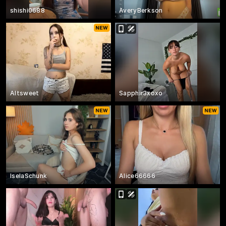
shishi0688
AveryBerkson
Altsweet
Sapphir3xoxo
IselaSchunk
Alice66666