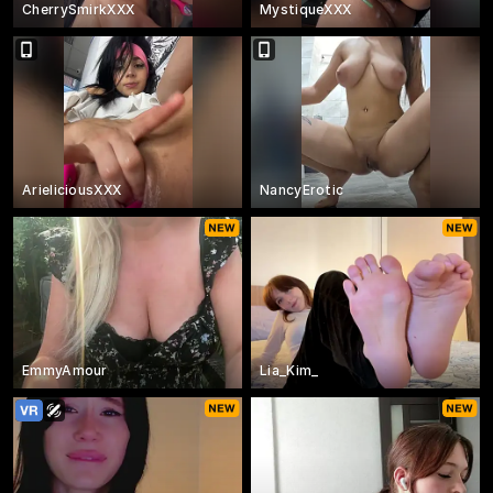
CherrySmirkXXX
MystiqueXXX
ArieliciousXXX
NancyErotic
EmmyAmour
Lia_Kim_